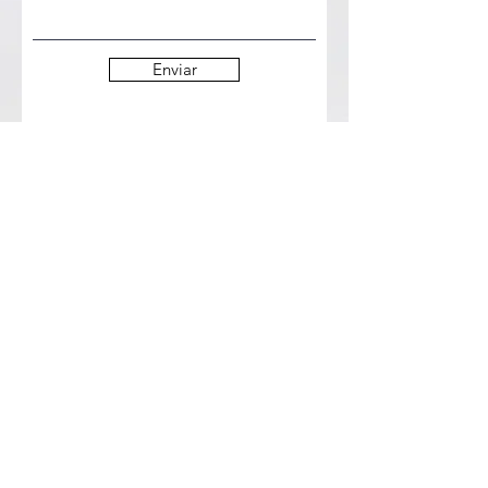
Enviar
Receba convites e novidades da Cia!
enviar contato