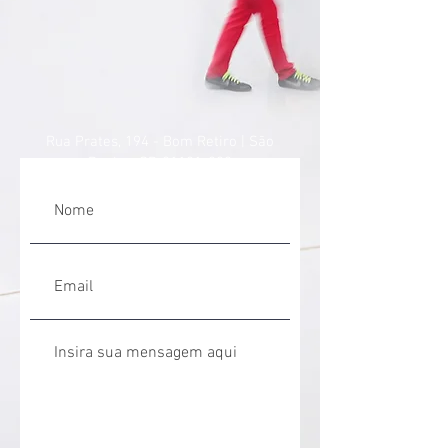
Rua Prates, 194 - Bom Retiro | São
Paulo - SP,
01121-000