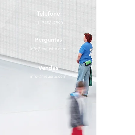
Telefone
(11) 3456-7890
Perguntas
info@meusite.com
Vendas
info@meusite.com