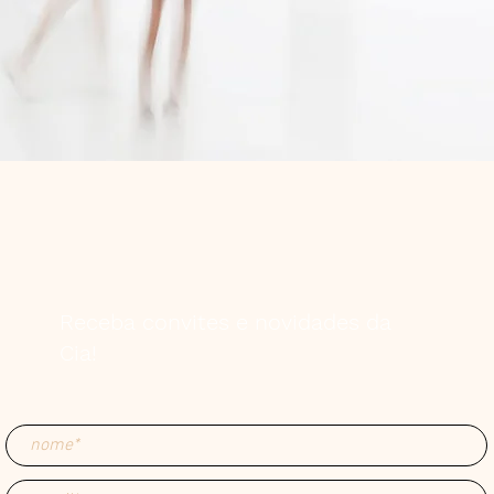
Receba convites e novidades da
Cia!