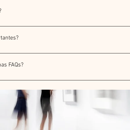
?
a para responder rapidamente a perguntas comuns sobre seu neg
agendar um serviço?".
tantes?
 ajudar os visitantes do site a encontrar respostas rápidas e c
has FAQs?
 qualquer página do site ou ao app mobile do Wix.