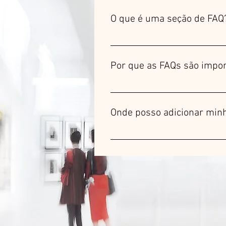
O que é uma seção de FAQ
Uma seção de FAQ pode ser usad
funcionamento?" ou "Como posso 
Por que as FAQs são impor
As FAQs são uma ótima maneira de
navegação.
Onde posso adicionar min
As FAQs podem ser adicionadas a