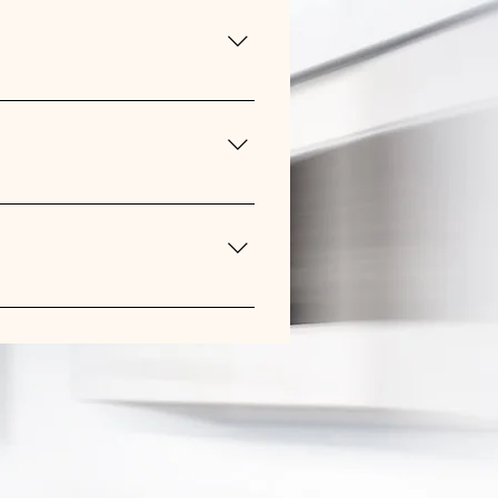
ócio como "Qual é o horário de
riar uma melhor experiência de