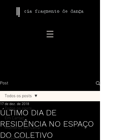
Post
Todos os posts
17 de dez. de 2018
Todos os posts
ÚLTIMO DIA DE
Em Cartaz
RESIDÊNCIA NO ESPAÇO
Mulheres em Cena
DO COLETIVO
Terça Aberta