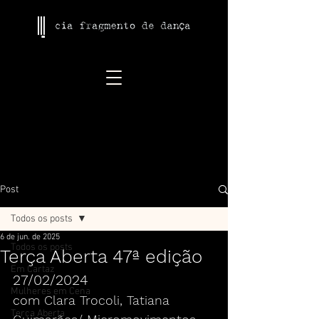
Post
Todos os posts
6 de jun. de 2025
Todos os posts
Terça Aberta 47ª edição
Em Cartaz
27/02/2024
Mulheres em Cena
com 
Clara Trocoli, Tatiana 
Terça Aberta