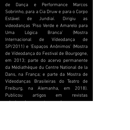
de Dança e Performance Marcos 
Sobrinho, para a Cia Druw e para o Corpo 
Estável de Jundiaí. Dirigiu as 
videodanças ‘Piso Verde e Amarelo para 
Uma Lógica Branca’ (Mostra 
Internacional de Vídeodança de 
SP/2011) e ‘Espaços Anônimos’ (Mostra 
de Vídeodança do Festival de Bourgogne, 
em 2013; parte do acervo permanente 
da Médiathèque du Centre National de la 
Dans, na França; e parte da Mostra de 
Vídeodanças Brasileiras do Teatro de 
Freiburg, na Alemanha, em 2018). 
Publicou artigos em revistas 
relacionados aos temas de processos 
artísticos, pedagógicos e políticos, como 
a Revista Urbânia, promovida pela Bienal 
de Artes. É artista-orientadora e agente 