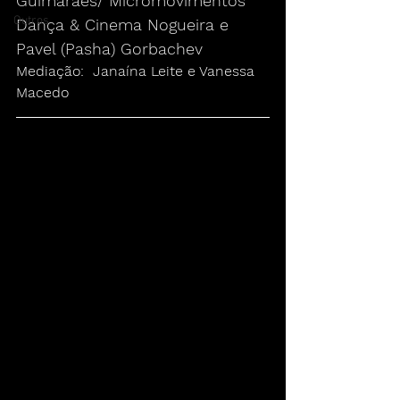
Guimarães/ Micromovimentos 
Outros
Dança & Cinema Nogueira e 
Pavel (Pasha) Gorbachev
Mediação:  Janaína Leite e Vanessa 
Macedo