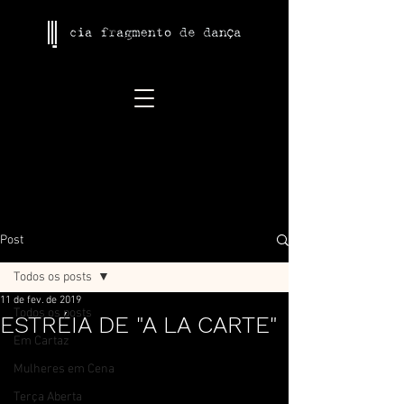
Post
Todos os posts
11 de fev. de 2019
Todos os posts
ESTRÉIA DE "A LA CARTE"
Em Cartaz
Mulheres em Cena
Terça Aberta