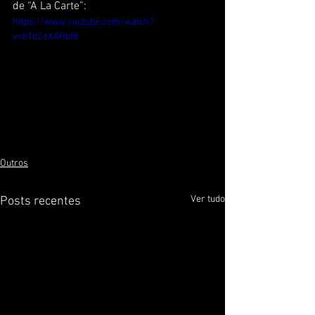
de “A La Carte”:
https://www.youtube.com/watch?
v=bTdZeXARbf8
Outros
Ver tudo
Posts recentes