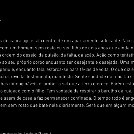
L
de cabra age e fala dentro de um apartamento sufocante. Não se
 com um homem sem rosto ou seu filho de dois anos que ainda n
da ordem do desejo, da pulsão, da falta, da ação. Ação como tentati
o ao seu próprio corpo enquanto ser desejante e desejada. Uma 
riu e, enquanto fala, esforça-se para tê-las de volta. O que diz é
ória, revolta, testamento, manifesto. Sente saudade do mar. Do sa
has inimagináveis e lamber o sal que a Terra oferece. Porém est
o cuidado com o filho. Tem vontade de respirar o barulho da rua
e saem de casa a faz permanecer confinada. O tempo todo é engol
em sem rosto que bate nela diariamente. Será que em algum mo