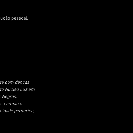
rução pessoal.
rte com danças 
eto Núcleo Luz em 
 Negras. 
sa amplo e 
idade periférica, 