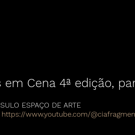
res em Cena
Terça Aberta
Outros
 em Cena 4ª edição, par
ASULO ESPAÇO DE ARTE
 
https://www.youtube.com/@ciafragmen