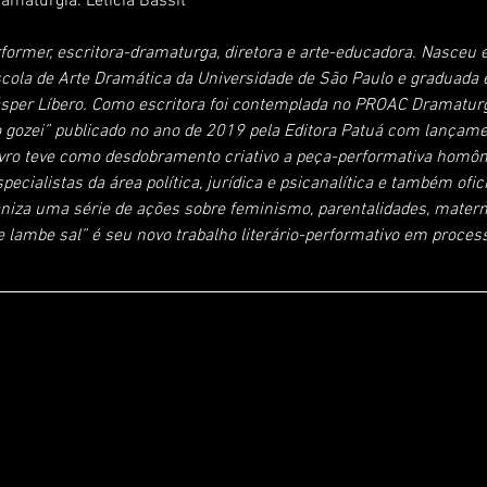
amaturgia: Letícia Bassit
erformer, escritora-dramaturga, diretora e arte-educadora. Nasceu
scola de Arte Dramática da Universidade de São Paulo e graduad
sper Líbero. Como escritora foi contemplada no PROAC Dramaturg
gozei” publicado no ano de 2019 pela Editora Patuá com lançame
ivro teve como desdobramento criativo a peça-performativa homôn
cialistas da área política, jurídica e psicanalítica e também ofici
niza uma série de ações sobre feminismo, parentalidades, maternid
 lambe sal” é seu novo trabalho literário-performativo em proces