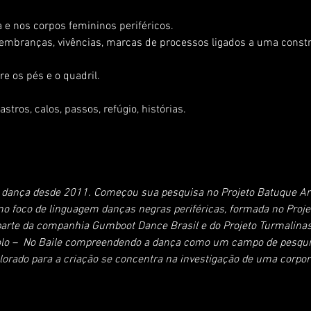
a e nos corpos femininos periféricos.
, lembranças, vivências, marcas de processos ligados a uma const
e os pés e o quadril.
tros, calos, passos, refúgio, histórias.
 da dança desde 2011. Começou sua pesquisa no Projeto Batuque A
omo foco de linguagem danças negras periféricas, formada no Proj
parte da companhia Gumboot Dance Brasil e do Projeto Turmalinas
solo –  No Baile compreendendo a dança como um campo de pesqui
orado para a criação se concentra na investigação de uma corpore