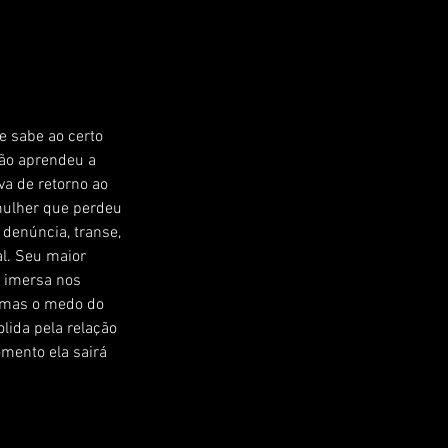
 sabe ao certo 
ão aprendeu a 
va de retorno ao 
mulher que perdeu 
 denúncia, transe, 
l. Seu maior 
á imersa nos 
, mas o medo do 
ida pela relação 
mento ela sairá 