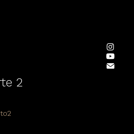
te 2
to2