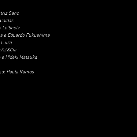
triz Sano
 Caldas
 Leibholz
ha e Eduardo Fukushima
 Luiza
:
KZ&Cia
 e Hideki Matsuka
eo: 
Paula Ramos