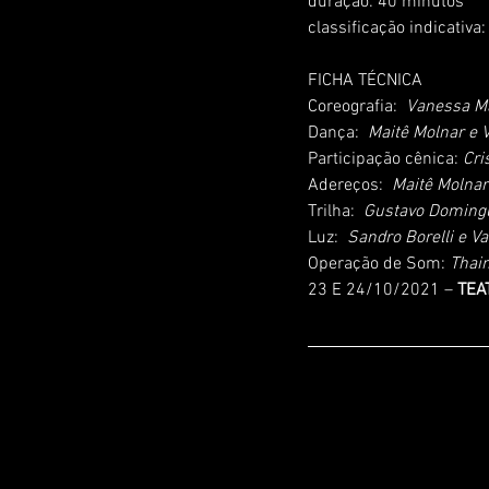
duração: 40 minutos
classificação indicativa
FICHA TÉCNICA
Coreografia:  
Vanessa M
Dança:  
Maitê Molnar e
Participação cênica:
 Cri
Adereços:  
Maitê Molnar
Trilha:  
Gustavo Doming
Luz:  
Sandro Borelli e 
Operação de Som:
 Thai
23 E 24/10/2021 – 
TEA