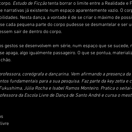
corpo. 
Estudo de Ficção
 tenta borrar o limite entre a Realidade e F
 e narrativas já existente num espaço aparentemente vazio. O corp
lidades. Nesta dança, a vontade é de se criar o máximo de possi
 se cada pequena parte do corpo pudesse se desmantelar e ser u
essem sair de dentro do corpo.
os gestos se desenvolvem em série, num espaço que se sucede, mi
se apaga, algo igualmente passageiro. O que se pontua, materializ
 chão.
professora, coreógrafa e dançarina. Vem afirmando a presença da 
s fundamentais para a sua pesquisa. Faz parte da key zetta e ci
ukushima, Júlia Rocha e Isabel Ramos Monteiro. Pratica o seitai
rofessora da Escola Livre de Dança de Santo André e cursa o mest
os
livre