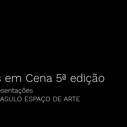
res em Cena
Terça Aberta
Outros
 em Cena 5ª edição
esentações 
KASULO ESPAÇO DE ARTE