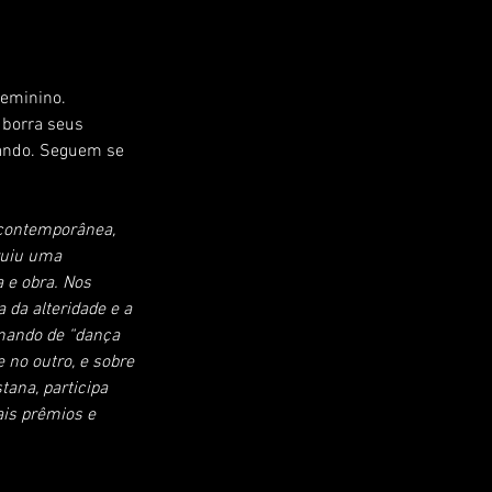
feminino. 
 borra seus 
ando. Seguem se 
contemporânea, 
ruiu uma 
 e obra. Nos 
 da alteridade e a 
mando de “dança 
 no outro, e sobre 
tana, participa 
ais prêmios e 