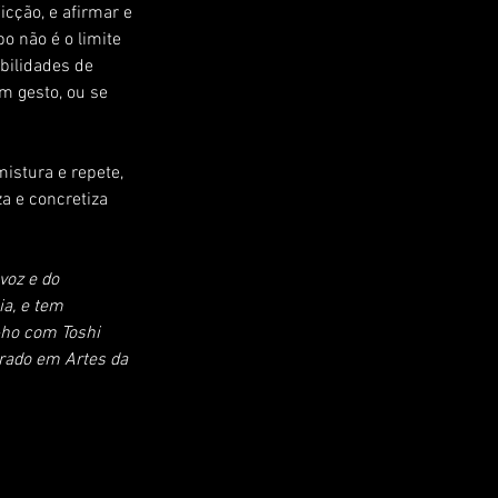
icção, e afirmar e 
o não é o limite 
bilidades de 
m gesto, ou se 
stura e repete, 
a e concretiza 
voz e do 
a, e tem 
-ho com Toshi 
rado em Artes da 