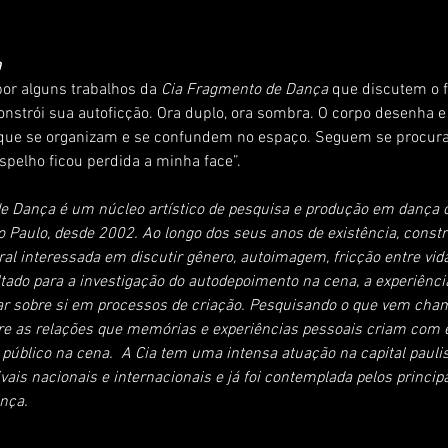
a
or alguns trabalhos da 
Cia Fragmento de Dança
 que discutem o 
nstrói sua autoficção. Ora duplo, ora sombra. O corpo desenha e
que se organizam e se confundem no espaço. Seguem se procur
pelho ficou perdida a minha face”.
e Dança é um núcleo artístico de pesquisa e produção em dança 
o Paulo, desde 2002. Ao longo dos seus anos de existência, const
al interessada em discutir gênero, autoimagem, fricção entre vida
tado para a investigação do autodepoimento na cena, a experiência
lar sobre si em processos de criação. Pesquisando o que vem cha
bre as relações que memórias e experiências pessoais criam com e
e público na cena.  A Cia tem uma intensa atuação na capital paulis
ais nacionais e internacionais e já foi contemplada pelos princip
ança.