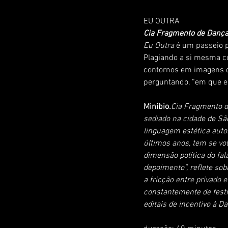
EU OUTRA
Cia Fragmento de Danç
Eu Outra
 é um passeio p
Plagiando a si mesma co
contornos em imagens 
perguntando, “em que es
Minibio
.
Cia Fragmento d
sediado na cidade de Sã
linguagem estética autor
últimos anos, tem se vol
dimensão política do fa
depoimento”, reflete so
a fricção entre privado 
constantemente de festiv
editais de incentivo à D