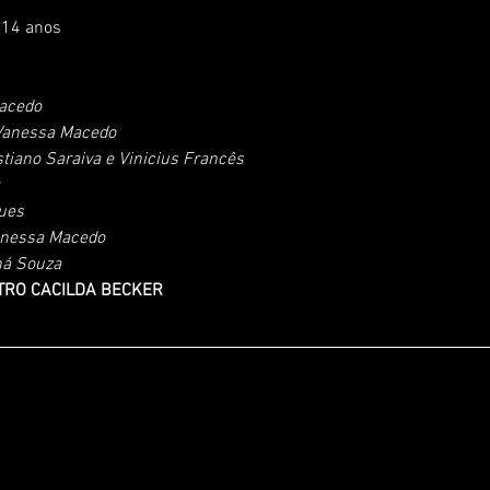
: 14 anos
acedo
 Vanessa Macedo
stiano Saraiva e Vinicius Francês
ues
Vanessa Macedo
ná Souza
TRO CACILDA BECKER