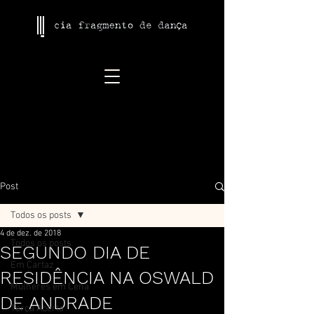
Post
Todos os posts
4 de dez. de 2018
Todos os posts
SEGUNDO DIA DE
Em Cartaz
RESIDÊNCIA NA OSWALD
Mulheres em Cena
DE ANDRADE
Terça Aberta