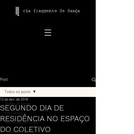
Post
Todos os posts
12 de dez. de 2018
Todos os posts
SEGUNDO DIA DE
Em Cartaz
RESIDÊNCIA NO ESPAÇO
Mulheres em Cena
DO COLETIVO
Terça Aberta