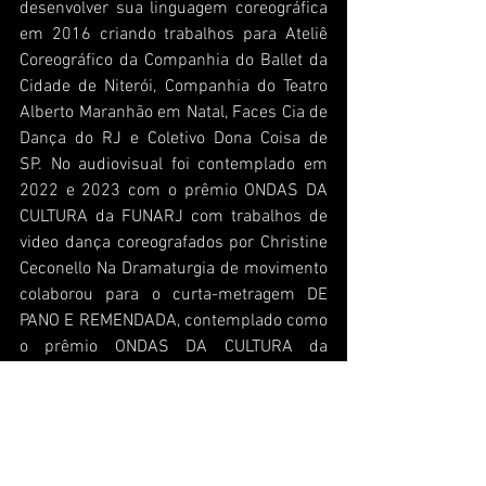
desenvolver sua linguagem coreográfica 
em 2016 criando trabalhos para Ateliê 
Coreográfico da Companhia do Ballet da 
Cidade de Niterói, Companhia do Teatro 
Alberto Maranhão em Natal, Faces Cia de 
Dança do RJ e Coletivo Dona Coisa de 
SP. No audiovisual foi contemplado em 
2022 e 2023 com o prêmio ONDAS DA 
CULTURA da FUNARJ com trabalhos de 
video dança coreografados por Christine 
Ceconello Na Dramaturgia de movimento 
colaborou para o curta-metragem DE 
PANO E REMENDADA, contemplado como 
o prêmio ONDAS DA CULTURA da 
FUNARJ e do vídeo performance SOU 
COM ELAS. Integrante da comissão 
artística de dança contemporânea do 
Sindicato dos Profissionais de Dança do 
Rio de Janeiro. Idealizador do projeto 