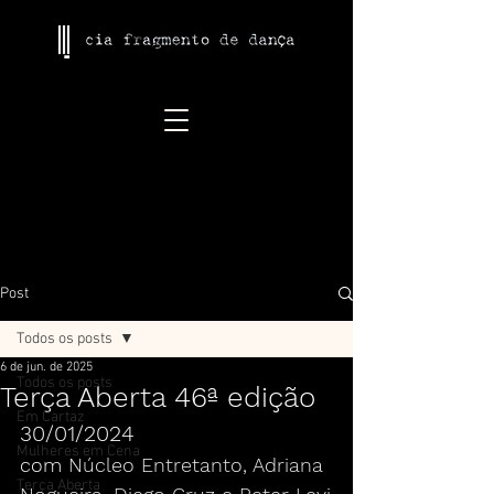
Post
Todos os posts
6 de jun. de 2025
Todos os posts
Terça Aberta 46ª edição
Em Cartaz
30/01/2024
Mulheres em Cena
com 
Núcleo Entretanto, Adriana 
Terça Aberta