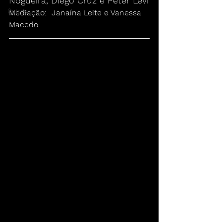
Nogueira, Diego Cruz e Peter Levi
Outros
Mediação:  Janaína Leite e Vanessa 
Macedo