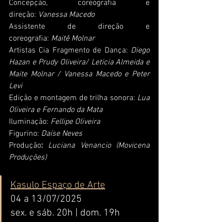
Concepção, coreografia e 
direção:
Vanessa Macedo
Assistente de direção e 
coreografia: 
Maitê Molnar
Artistas Cia Fragmento de Dança: 
Diego 
Hazan e Prudy Oliveira/ Leticia Almeida e 
Maite Molnar / Vanessa Macedo e Peter 
Levi
Edição e montagem de trilha sonora: 
Lua 
Oliveira e Fernando da Mata
Iluminação: 
Fellipe Oliveira
Figurino: 
Daíse Neves
Produção
:
Luciana Venancio (Movicena 
Produções)
Kasulo Espaço de Arte
04 a 13/07/2025
sex. e sáb. 20h | dom. 19h