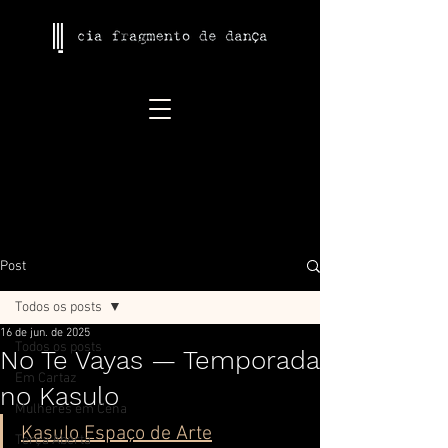
Post
Todos os posts
16 de jun. de 2025
Todos os posts
No Te Vayas — Temporada
Em Cartaz
no Kasulo
Mulheres em Cena
Kasulo Espaço de Arte
Terça Aberta